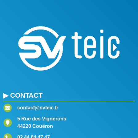
▶ CONTACT
contact@svteic.fr
5 Rue des Vignerons
44220 Couëron
02 44 84 47 47